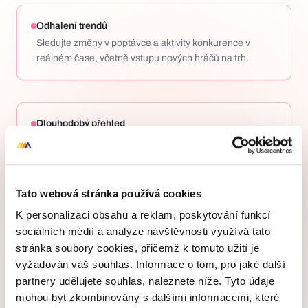
Odhalení trendů
Sledujte změny v poptávce a aktivity konkurence v
reálném čase, včetně vstupu nových hráčů na trh.
Dlouhodobý přehled
Využití šestiměsíčních klouzavých průměrů pro
odfiltrování krátkodobých výkyvů a sledování
skutečných trendů na trhu.
Tato webová stránka používá cookies
K personalizaci obsahu a reklam, poskytování funkcí
sociálních médií a analýze návštěvnosti využívá tato
stránka soubory cookies, přičemž k tomuto užití je
vyžadován váš souhlas. Informace o tom, pro jaké další
Součást platformy pro reporting a
partnery udělujete souhlas, naleznete níže. Tyto údaje
brand monitoring
mohou být zkombinovány s dalšími informacemi, které