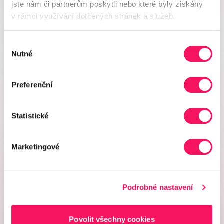
jste nám či partnerům poskytli nebo které byly získány
Share of Search je jedním ze tří modulů naší platformy
v rámci využívání dotčených stránek a služeb.
pro brand monitoring. Vedle něj můžete získat také
Share of Voice
(sleduje mediální pokrytí a reklamní
aktivity konkurence) a
AI Spotlight
(měří viditelnost
Výběr
vaší značky v odpovědích AI modelů).
Nutné
souhlasu
Všechny tři moduly vám dají kompletní obrázek o vaší
značce a konkurenci — místo tří různých nástrojů
Preferenční
máte jedno místo pro celkový obraz vaší viditelnosti.
Statistické
Share of Search
PRÁVĚ PROHLÍŽÍTE
Share of Voice
AI Spotlight
Marketingové
Podrobné nastavení
Povolit všechny cookies