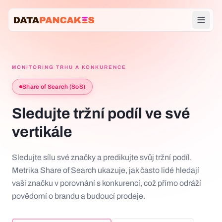
INTERNÍ ANALYTIKA
Performance Dashboard
MONITORING TRHU A KONKURENCE
MONITORING TRHU A KONKURENCE
Share of Search (SoS)
AI Spotlight
Sledujte tržní podíl ve své
Share of Voice (SoV)
vertikále
Share of Search (SoS)
Sledujte sílu své značky a predikujte svůj tržní podíl.
Metrika Share of Search ukazuje, jak často lidé hledají
Poptávka
Kontakt
vaši značku v porovnání s konkurencí, což přímo odráží
povědomí o brandu a budoucí prodeje.